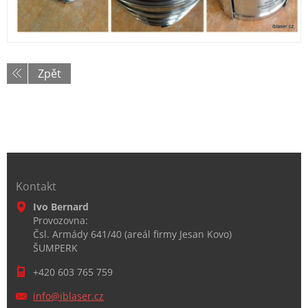
Zpět
Kontakt
Ivo Bernard
Provozovna:
Čsl. Armády 641/40 (areál firmy Jesan Kovo)
ŠUMPERK
+420 603 765 759
info@ibl
aser.cz