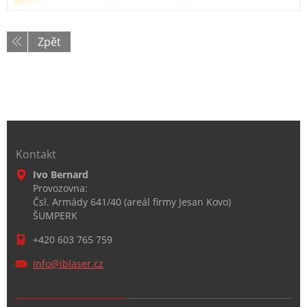
Zpět
Kontakt
Ivo Bernard
Provozovna:
Čsl. Armády 641/40 (areál firmy Jesan Kovo)
ŠUMPERK
+420 603 765 759
info@ibl
aser.cz