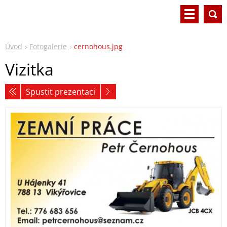
Úvod
Fotogalerie
cernohous.jpg
Vizitka
Spustit prezentaci