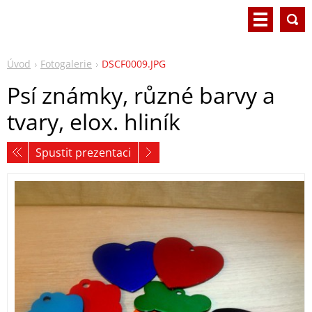
Úvod
Fotogalerie
DSCF0009.JPG
Psí známky, různé barvy a
tvary, elox. hliník
Spustit prezentaci