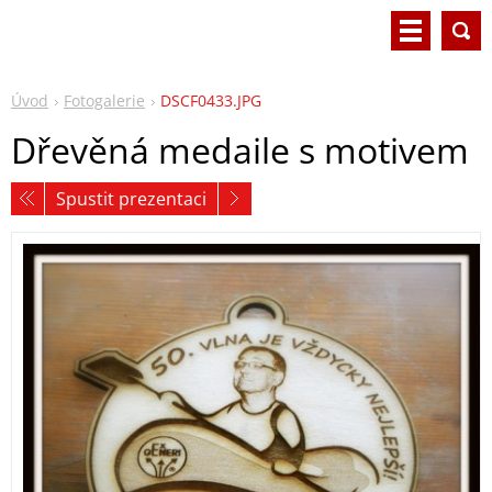
Úvod
Fotogalerie
DSCF0433.JPG
Dřevěná medaile s motivem
Spustit prezentaci