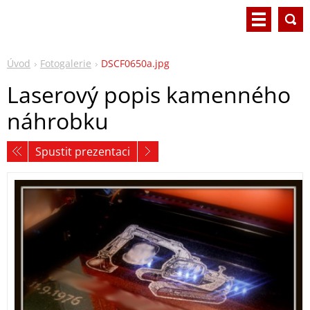
Úvod
Fotogalerie
DSCF0650a.jpg
Laserový popis kamenného
náhrobku
Spustit prezentaci