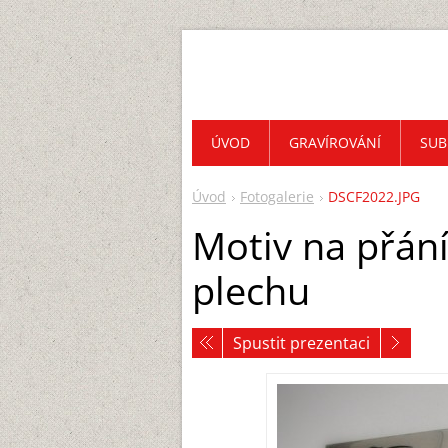
ÚVOD
GRAVÍROVÁNÍ
SUB
Úvod
Fotogalerie
DSCF2022.JPG
Motiv na přán
plechu
Spustit prezentaci