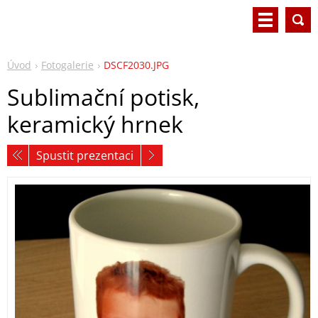
Úvod
Fotogalerie
DSCF2030.JPG
Sublimační potisk,
keramický hrnek
Spustit prezentaci