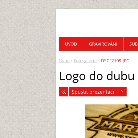
ÚVOD
GRAVÍROVÁNÍ
SUB
Úvod
Fotogalerie
DSCF2109.JPG
Logo do dubu -
Spustit prezentaci