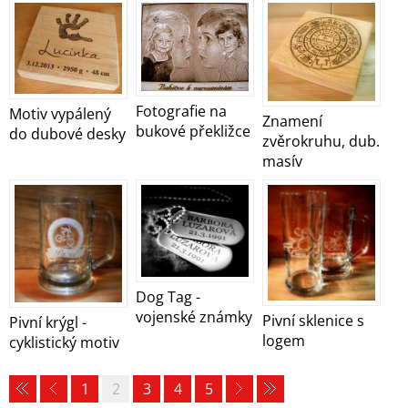
Fotografie na
Motiv vypálený
Znamení
bukové překližce
do dubové desky
zvěrokruhu, dub.
masív
Dog Tag -
vojenské známky
Pivní sklenice s
Pivní krýgl -
logem
cyklistický motiv
1
2
3
4
5