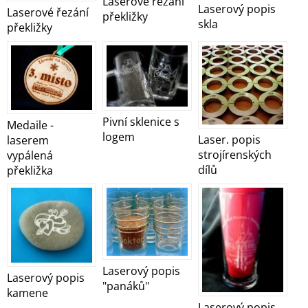
Laserové řezání
Laserový popis
Laserové řezání
překližky
skla
překližky
Pivní sklenice s
Medaile -
logem
Laser. popis
laserem
strojírenských
vypálená
dílů
překližka
Laserový popis
Laserový popis
"panáků"
kamene
Laserový popis