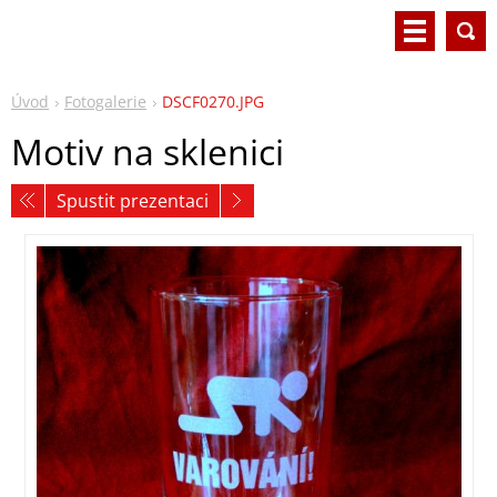
Úvod
Fotogalerie
DSCF0270.JPG
Motiv na sklenici
Spustit prezentaci