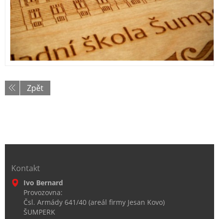
Zpět
Kontakt
Ivo Bernard
Provozovna:
Čsl. Armády 641/40 (areál firmy Jesan Kovo)
ŠUMPERK