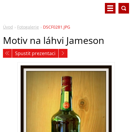
Úvod
Fotogalerie
DSCF0281.JPG
Motiv na láhvi Jameson
Spustit prezentaci