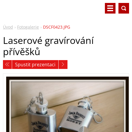
Úvod
Fotogalerie
DSCF0423.JPG
Laserové gravírování
přívěšků
Spustit prezentaci