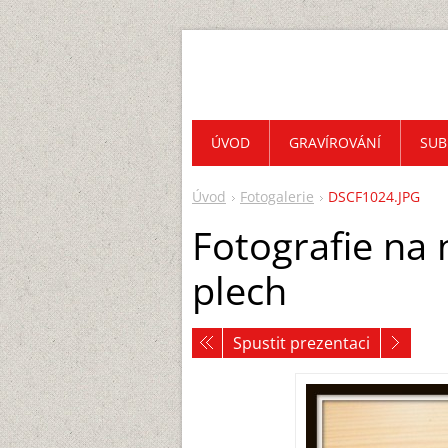
ÚVOD
GRAVÍROVÁNÍ
SUB
Úvod
Fotogalerie
DSCF1024.JPG
Fotografie na 
plech
Spustit prezentaci