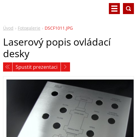
Úvod
Fotogalerie
DSCF1011.JPG
Laserový popis ovládací
desky
Spustit prezentaci