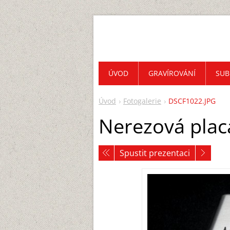
ÚVOD
GRAVÍROVÁNÍ
SUB
Úvod
Fotogalerie
DSCF1022.JPG
Nerezová plac
Spustit prezentaci