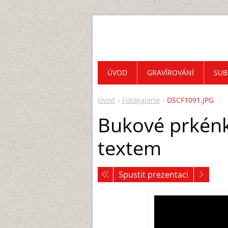
ÚVOD
GRAVÍROVÁNÍ
SUB
Úvod
Fotogalerie
DSCF1091.JPG
Bukové prkénko
textem
Spustit prezentaci